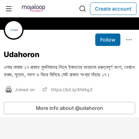
Create account
Follow
Udahoron
এশার নামাজ ১৭ রাকাত মুসলিমদের নিত্য ইবাদতের অন্যতম গুরুত্বপূর্ণ অংশ, যেখানে
ফরজ, সুন্নত, নফল ও বিতর মিলিয়ে মোট রাকাত সংখ্যা দাঁড়ায় ১৭।
Joined on
https://bit.ly/4hil4g3
More info about @udahoron