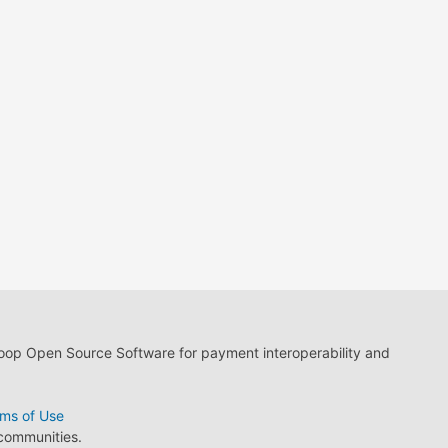
loop Open Source Software for payment interoperability and
ms of Use
 communities.