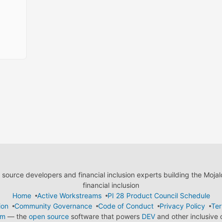
ource developers and financial inclusion experts building the Moja
financial inclusion
Home
Active Workstreams
PI 28 Product Council Schedule
ion
Community Governance
Code of Conduct
Privacy Policy
Ter
em
— the
open source
software that powers
DEV
and other inclusive