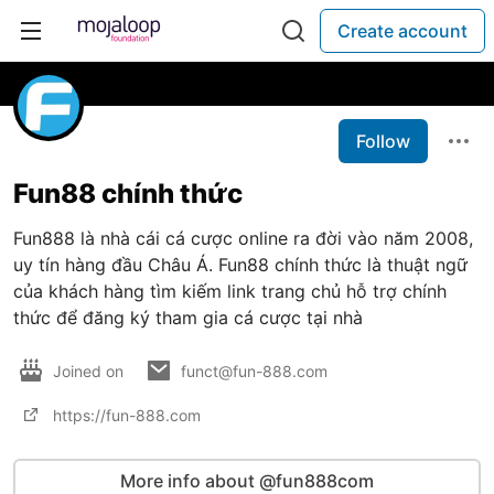
Create account
Follow
Fun88 chính thức
Fun888 là nhà cái cá cược online ra đời vào năm 2008,
uy tín hàng đầu Châu Á. Fun88 chính thức là thuật ngữ
của khách hàng tìm kiếm link trang chủ hỗ trợ chính
thức để đăng ký tham gia cá cược tại nhà
Joined on
funct@fun-888.com
https://fun-888.com
More info about @fun888com