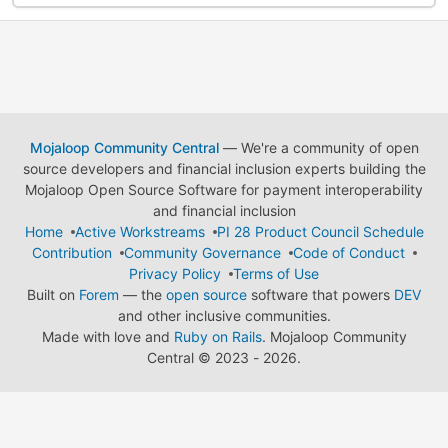
Mojaloop Community Central
— We're a community of open
source developers and financial inclusion experts building the
Mojaloop Open Source Software for payment interoperability
and financial inclusion
Home
Active Workstreams
PI 28 Product Council Schedule
Contribution
Community Governance
Code of Conduct
Privacy Policy
Terms of Use
Built on
Forem
— the
open source
software that powers
DEV
and other inclusive communities.
Made with love and
Ruby on Rails
. Mojaloop Community
Central
©
2023 - 2026.