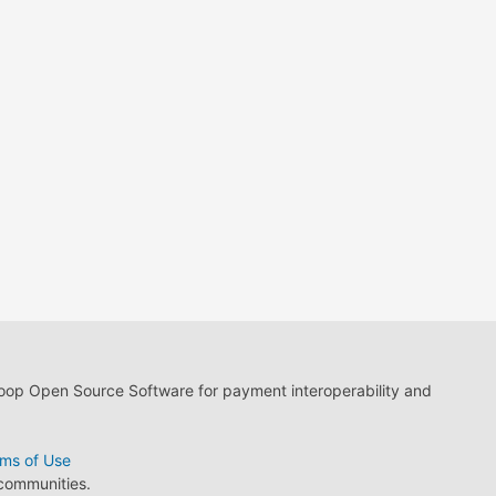
loop Open Source Software for payment interoperability and
ms of Use
 communities.