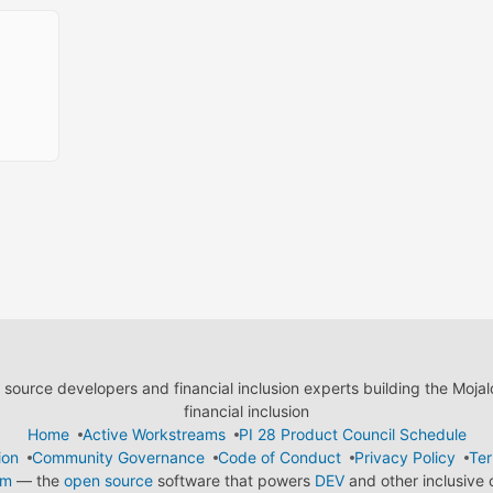
ource developers and financial inclusion experts building the Moja
financial inclusion
Home
Active Workstreams
PI 28 Product Council Schedule
ion
Community Governance
Code of Conduct
Privacy Policy
Ter
em
— the
open source
software that powers
DEV
and other inclusive