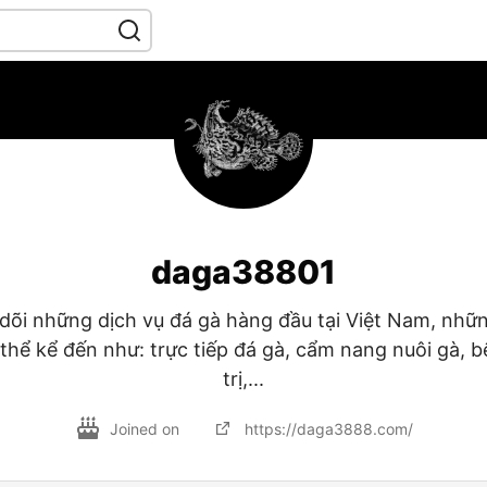
daga38801
õi những dịch vụ đá gà hàng đầu tại Việt Nam, nhữ
 thể kể đến như: trực tiếp đá gà, cẩm nang nuôi gà, 
trị,...
Joined on
https://daga3888.com/