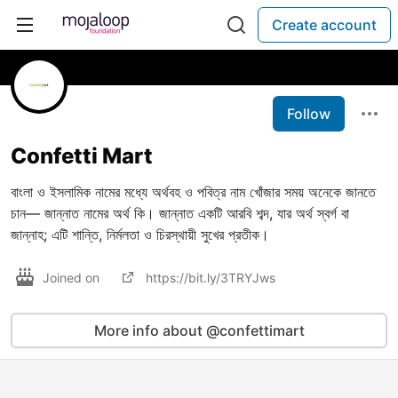
Create account
Follow
Confetti Mart
বাংলা ও ইসলামিক নামের মধ্যে অর্থবহ ও পবিত্র নাম খোঁজার সময় অনেকে জানতে
চান— জান্নাত নামের অর্থ কি। জান্নাত একটি আরবি শব্দ, যার অর্থ স্বর্গ বা
জান্নাহ; এটি শান্তি, নির্মলতা ও চিরস্থায়ী সুখের প্রতীক।
Joined on
https://bit.ly/3TRYJws
More info about @confettimart